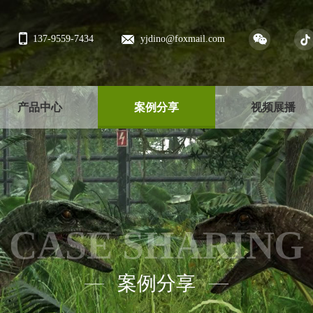
137-9559-7434
yjdino@foxmail.com
产品中心
案例分享
视频展播
CASE SHARING
案例分享
——
——