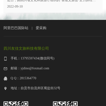
近日，由四川省文化和旅游厅组织的“喜迎文旅会·全力拼经
济”媒体看文旅采风活动启动，通过探访各地文旅重大项目、文
2022-09-10
旅新业态、消费新场景，看当下四川文旅如何拼搏奋进、积极
主动完成行业转型变革和发展。
阿里巴巴国际站
爱采购
|
四川友佳文旅科技有限公司
手机：13795597434(微信同号)
邮箱：yjdino@foxmail.com
Q Q：2815364770
地址：自贡市自流井区蜀盐街32号