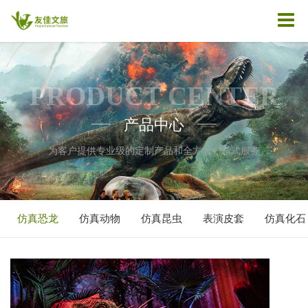
PRODUCT CENTER
产品中心
——
——
为客户提供专业级的定制产品和全方位一站式服务
仿真恐龙
仿真动物
仿真昆虫
表演皮套
仿真化石