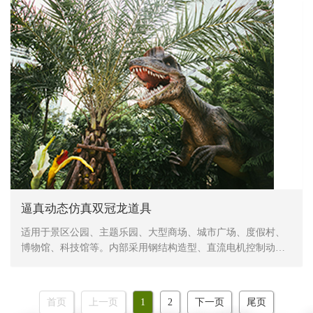
防冻，抗高温
逼真动态仿真双冠龙道具
适用于景区公园、主题乐园、大型商场、城市广场、度假村、
博物馆、科技馆等。内部采用钢结构造型、直流电机控制动
作、表皮采用高密度海绵，手工造型、刻模、外植胶皮、喷涂
色彩，产品形象生动、逼真，动作灵活、自然，防水，防火，
防冻，抗高温
首页
上一页
1
2
下一页
尾页