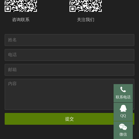
咨询联系
关注我们
手机 137-95
联系电话
QQ 281536
QQ
提交
微信