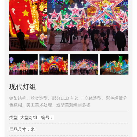
现代灯组
钢架结构、丝架造型、部分LED 勾边； 立体造型、彩色绸缎分
色裱糊、美工美术处理、造型美观绚丽多姿
类型: 大型灯组 编号：
展品尺寸：米