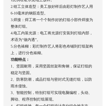
2.钳工立体造型：美工放好样后由彩灯制作艺人用
6-10毫米的钢筋造型。
3.焊接：焊工将一个个制作好的灯组小部件焊接为
整体灯组。
4.电工内装光源：电工将光源灯安装到灯组内部，
术语为“做内透”。
5.分色裱糊：彩灯制作艺人将彩色布铺到灯组架构
上，进行分色裱糊。
功能特点：
1、坚固耐用，采用坚固丝架和角钢，保证灯组的
稳定与坚固。
2、防寒防潮，成品灯组与密封式无缝灯组，以防
雨水侵蚀。
3、智能控制，特别灯组可实现电脑编程，头动、
脚动、程序控制灯组展现。
4、灯组传神，每一个灯组设计充分结合地方文