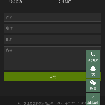
咨询联系
关注我们
手机 137-95
联系电话
QQ 281536
QQ
提交
微信
返回顶部
四川友佳文旅科技有限公司
蜀ICP备2022012386号
扫一扫，