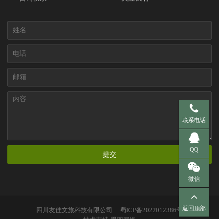
手机 137-95
联系电话
QQ 281536
QQ
提交
微信
返回顶部
四川友佳文旅科技有限公司
蜀ICP备2022012386号
扫一扫，