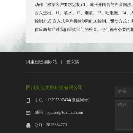
动作（根据客户要求定制)∶1、嘴张开闭合与声音同步
舌头进出。11、喷水。12、烟喷。13、吐泡泡。1
控制方式:嵌入式单片机控制和PLC控制。驱动方式︰普通
供应商都经过我们采购部门的检查。他们都有必要的相应证书，
阿里巴巴国际站
爱采购
|
四川友佳文旅科技有限公司
手机：13795597434(微信同号)
邮箱：yjdino@foxmail.com
Q Q：2815364770