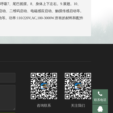
呼吸7、尾巴摇摆。8、身体上下左右。9.展翅。10、
投币启动、二维码启动、电磁感应启动、触摸传感启动等。
0/220V,AC,100-3000W.所有的材料和配件
手机 137-95
联系电话
咨询联系
关注我们
QQ 281536