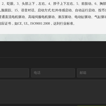
。2、眨眼。3、头部上下，左右。4、脖子上下左右。5、前肢动。6、胸部
4、人脸跟踪。15、语音对话。启动方式:红外传感启动、自动运行启动、
直流电机驱动、高端伺服电机驱动、液压驱动、电动缸驱动、气缸驱动等。功率:11
如CE, UL, ISO9001:2008，达到行业标准。