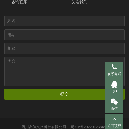
咨询联系
关注我们
手机 137-95
联系电话
QQ 281536
QQ
提交
微信
返回顶部
四川友佳文旅科技有限公司
蜀ICP备2022012386号
扫一扫，