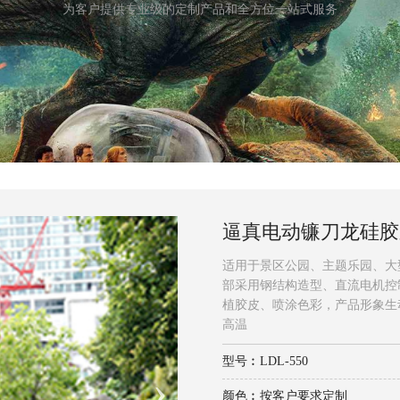
为客户提供专业级的定制产品和全方位一站式服务
逼真电动镰刀龙硅胶
适用于景区公园、主题乐园、大
部采用钢结构造型、直流电机控
植胶皮、喷涂色彩，产品形象生
高温
型号︰LDL-550
颜色︰按客户要求定制