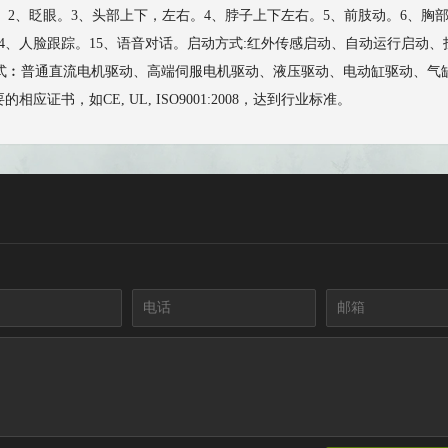
。2、眨眼。3、头部上下，左右。4、脖子上下左右。5、前肢动。6、胸部
泡。14、人脸跟踪。15、语音对话。启动方式:红外传感启动、自动运行启
普通直流电机驱动、高端伺服电机驱动、液压驱动、电动缸驱动、气缸驱动等。功率:
书，如CE, UL, ISO9001:2008，达到行业标准。