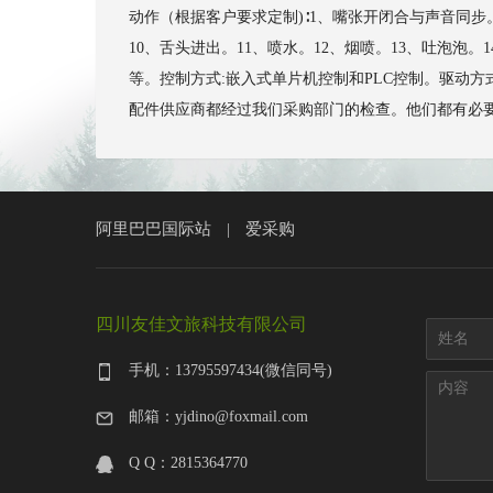
动作（根据客户要求定制)∶1、嘴张开闭合与声音同步
10、舌头进出。11、喷水。12、烟喷。13、吐泡
等。控制方式:嵌入式单片机控制和PLC控制。驱动方式︰
配件供应商都经过我们采购部门的检查。他们都有必要的相应证
阿里巴巴国际站
爱采购
|
四川友佳文旅科技有限公司
手机：13795597434(微信同号)
邮箱：yjdino@foxmail.com
Q Q：2815364770