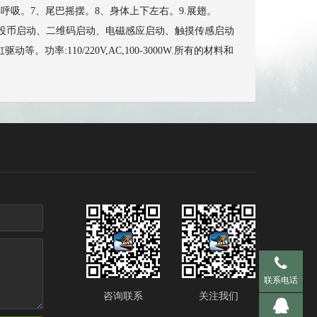
呼吸。7、尾巴摇摆。8、身体上下左右。9.展翅。
动、投币启动、二维码启动、电磁感应启动、触摸传感启动
110/220V,AC,100-3000W.所有的材料和
手机 137-95
联系电话
咨询联系
关注我们
QQ 281536