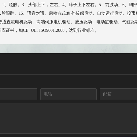
。2、眨眼。3、头部上下，左右。4、脖子上下左右。5、前肢动。6、胸部
4、人脸跟踪。15、语音对话。启动方式:红外传感启动、自动运行启动、
直流电机驱动、高端伺服电机驱动、液压驱动、电动缸驱动、气缸驱动等。功率:11
如CE, UL, ISO9001:2008，达到行业标准。