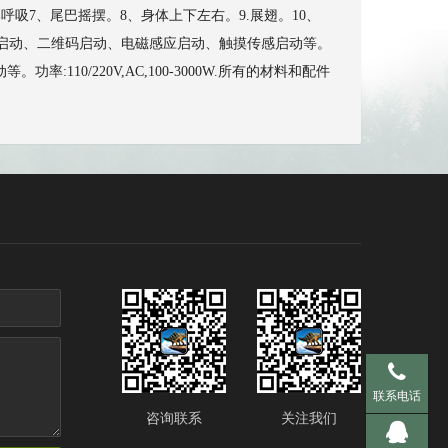
呼吸7、尾巴摇摆。8、身体上下左右。9.展翅。10、
投币启动、二维码启动、电磁感应启动、触摸传感启动等。
0/220V,AC,100-3000W.所有的材料和配件
手机 137-95
联系电话
咨询联系
关注我们
QQ 281536