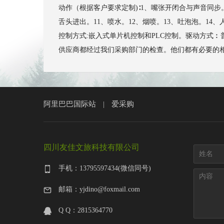
动作（根据客户要求定制)∶1、嘴张开闭合与声音同步
舌头进出。11、喷水。12、烟喷。13、吐泡泡。1
控制方式:嵌入式单片机控制和PLC控制。驱动方式︰普通
供应商都经过我们采购部门的检查。他们都有必要的相应证书，
阿里巴巴国际站
爱采购
|
四川友佳文旅科技有限公司
手机：13795597434(微信同号)
邮箱：yjdino@foxmail.com
Q Q：2815364770