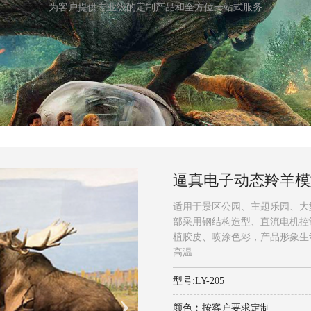
为客户提供专业级的定制产品和全方位一站式服务
逼真电子动态羚羊模
适用于景区公园、主题乐园、大
部采用钢结构造型、直流电机控
植胶皮、喷涂色彩，产品形象生
高温
型号:LY-205
颜色︰按客户要求定制