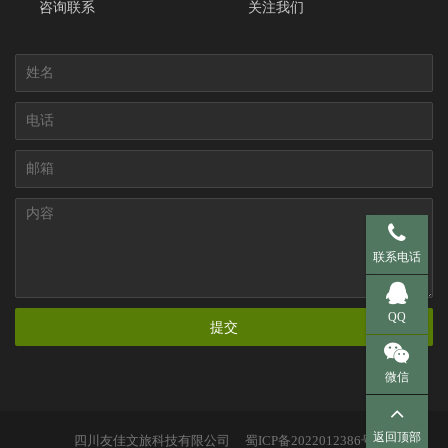
咨询联系
关注我们
手机 137-95
联系电话
QQ 281536
QQ
提交
微信
返回顶部
四川友佳文旅科技有限公司
蜀ICP备2022012386号
扫一扫，