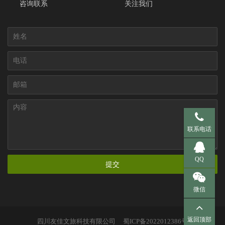
咨询联系
关注我们
手机 137-95
联系电话
QQ 281536
QQ
提交
微信
返回顶部
四川友佳文旅科技有限公司
蜀ICP备2022012386号
扫一扫，