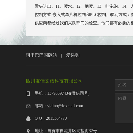
舌头进出。11、喷水。12、烟喷。13、吐泡泡。1
控制方式:嵌入式单片机控制和PLC控制。驱动方式︰普通
供应商都经过我们采购部门的检查。他们都有必要的相应证书，
阿里巴巴国际站
爱采购
|
四川友佳文旅科技有限公司
手机：13795597434(微信同号)
邮箱：yjdino@foxmail.com
Q Q：2815364770
地址：自贡市自流井区蜀盐街32号