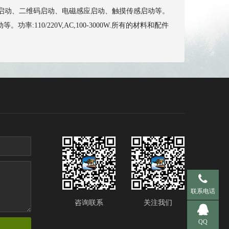
投币启动、二维码启动、电磁感应启动、触摸传感启动等。
0/220V,AC,100-3000W.所有的材料和配件
手机 137-95
联系电话
咨询联系
关注我们
QQ 281536
QQ