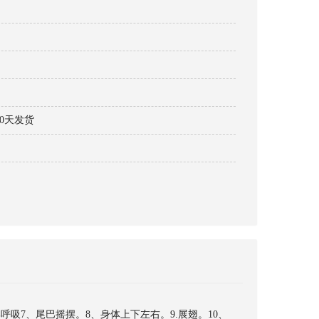
30天发货
呼吸7、尾巴摇摆。8、身体上下左右。9.展翅。10、