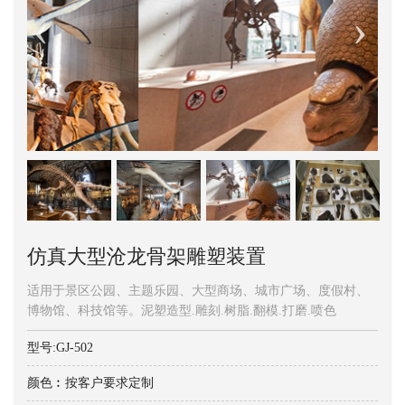
仿真大型沧龙骨架雕塑装置
适用于景区公园、主题乐园、大型商场、城市广场、度假村、
博物馆、科技馆等。泥塑造型.雕刻.树脂.翻模.打磨.喷色
型号:GJ-502
颜色︰按客户要求定制