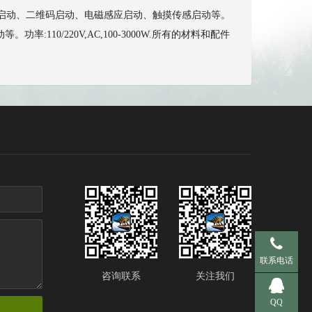
投币启动、二维码启动、电磁感应启动、触摸传感启动等。
0/220V,AC,100-3000W.所有的材料和配件
手机 137-95
联系电话
咨询联系
关注我们
QQ 281536
QQ