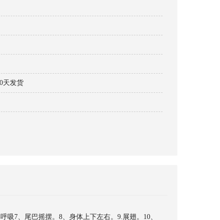
30天发货
呼吸7、尾巴摇摆。8、身体上下左右。9.展翅。10、