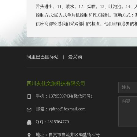
舌头进出。11、喷水。12、烟喷。13、吐泡泡。1
控制方式:嵌入式单片机控制和PLC控制。驱动方式︰普通
供应商都经过我们采购部门的检查。他们都有必要的相应证书，
阿里巴巴国际站
爱采购
|
四川友佳文旅科技有限公司
手机：13795597434(微信同号)
邮箱：yjdino@foxmail.com
Q Q：2815364770
地址：自贡市自流井区蜀盐街32号