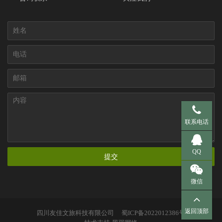
手机 137-95
联系电话
QQ 281536
QQ
提交
微信
返回顶部
四川友佳文旅科技有限公司
蜀ICP备2022012386号
扫一扫，