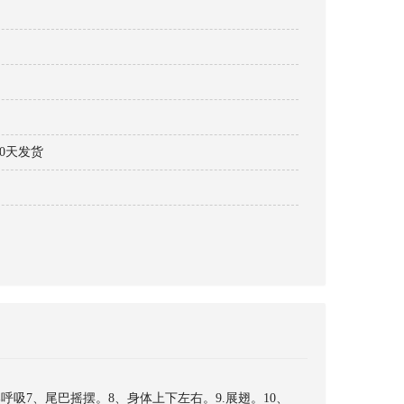
30天发货
呼吸7、尾巴摇摆。8、身体上下左右。9.展翅。10、