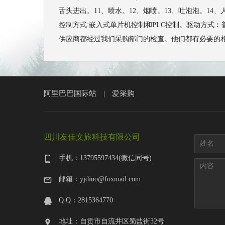
舌头进出。11、喷水。12、烟喷。13、吐泡泡。1
控制方式:嵌入式单片机控制和PLC控制。驱动方式︰普通
供应商都经过我们采购部门的检查。他们都有必要的相应证书，
阿里巴巴国际站
爱采购
|
四川友佳文旅科技有限公司
手机：13795597434(微信同号)
邮箱：yjdino@foxmail.com
Q Q：2815364770
地址：自贡市自流井区蜀盐街32号