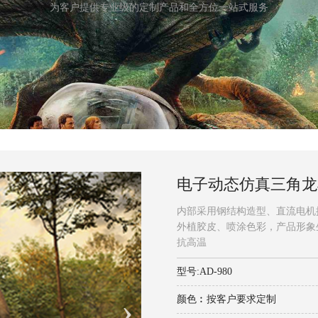
为客户提供专业级的定制产品和全方位一站式服务
电子动态仿真三角龙
内部采用钢结构造型、直流电机
外植胶皮、喷涂色彩，产品形象
抗高温
型号:AD-980
颜色︰按客户要求定制