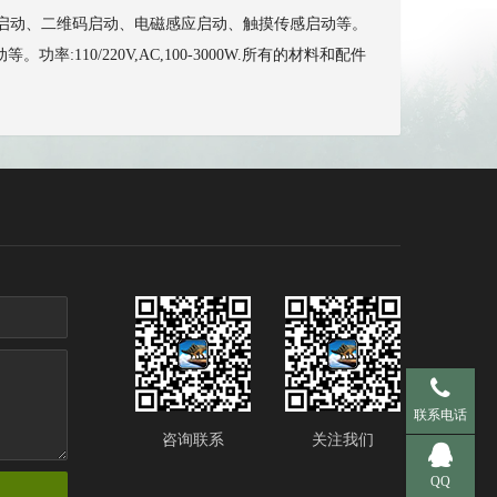
投币启动、二维码启动、电磁感应启动、触摸传感启动等。
0/220V,AC,100-3000W.所有的材料和配件
手机 137-95
联系电话
咨询联系
关注我们
QQ 281536
QQ