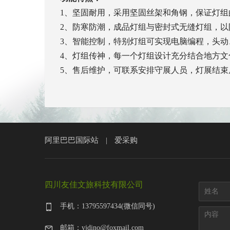
1、坚固耐用，采用坚固丝架和角钢，保证灯组
2、防寒防潮，成品灯组与密封式无缝灯组，以
3、智能控制，特别灯组可实现电脑编程，头
4、灯组传神，每一个灯组设计充分结合地方文
5、售后维护，可联系安排守展人员，灯展结束
阿里巴巴国际站
爱采购
|
四川友佳文旅科技有限公司
手机：13795597434(微信同号)
邮箱：yjdino@foxmail.com