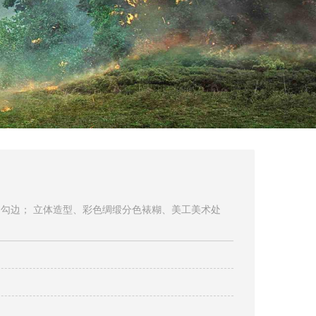
 勾边； 立体造型、彩色绸缎分色裱糊、美工美术处