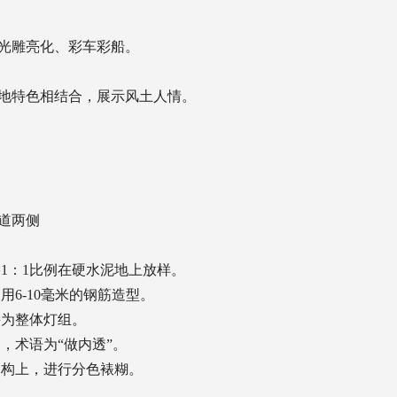
光雕亮化、彩车彩船。
当地特色相结合，展示风土人情。
道两侧
1：1比例在硬水泥地上放样。
用6-10毫米的钢筋造型。
接为整体灯组。
，术语为“做内透”。
架构上，进行分色裱糊。