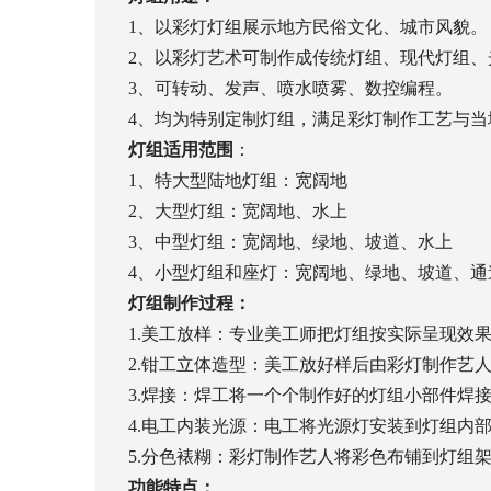
1、以彩灯灯组展示地方民俗文化、城市风貌。
2、以彩灯艺术可制作成传统灯组、现代灯组、
3、可转动、发声、喷水喷雾、数控编程。
4、均为特别定制灯组，满足彩灯制作工艺与
灯组适用范围
：
1、特大型陆地灯组：宽阔地
2、大型灯组：宽阔地、水上
3、中型灯组：宽阔地、绿地、坡道、水上
4、小型灯组和座灯：宽阔地、绿地、坡道、通
灯组制作过程：
1.美工放样：专业美工师把灯组按实际呈现效果
2.钳工立体造型：美工放好样后由彩灯制作艺人
3.焊接：焊工将一个个制作好的灯组小部件焊
4.电工内装光源：电工将光源灯安装到灯组内部
5.分色裱糊：彩灯制作艺人将彩色布铺到灯组
功能特点：