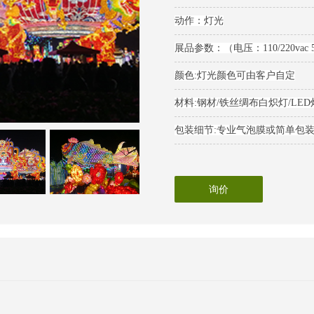
动作：灯光
展品参数：（电压：110/220va
颜色:灯光颜色可由客户自定
材料:钢材/铁丝绸布白炽灯/LED
包装细节:专业气泡膜或简单包
询价