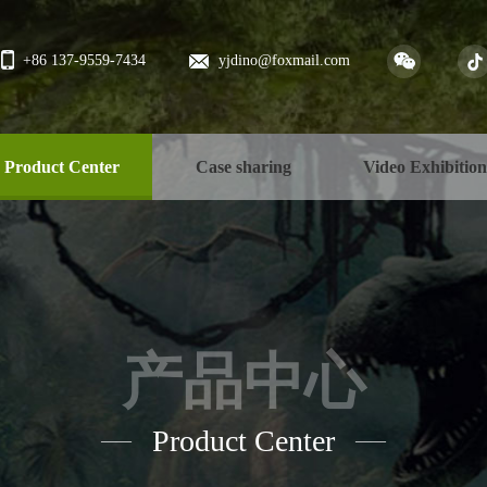
+86 137-9559-7434
yjdino@foxmail.com
Product Center
Case sharing
Video Exhibitio
产品中心
Product Center
——
——