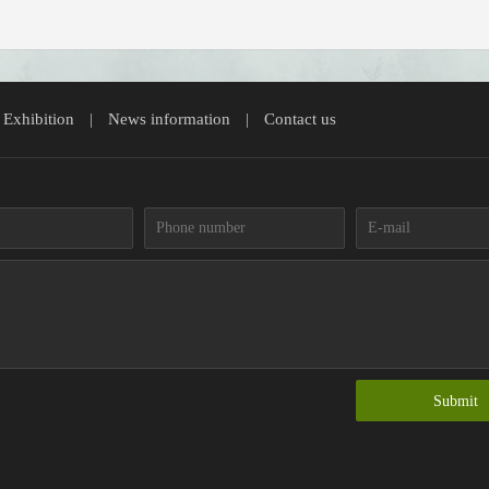
 Exhibition
News information
Contact us
|
|
Submit