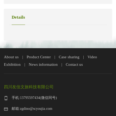
Details
About us
Product Center
Case sharing
Video
|
|
|
Exhibition
News information
Contact us
|
|
四川友佳文旅科技有限公司
手机:13795597434(微信同号)
邮箱:zgdino@scyoujia.com