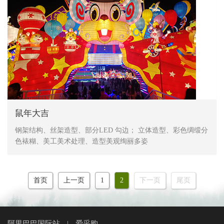
鼠年大吉
钢架结构、丝架造型、部分LED 勾边； 立体造型、彩色绸缎分
色裱糊、美工美术处理、造型美观绚丽多姿
首页
上一页
1
2
下一页
尾页
阿里巴巴国际站
爱采购
|