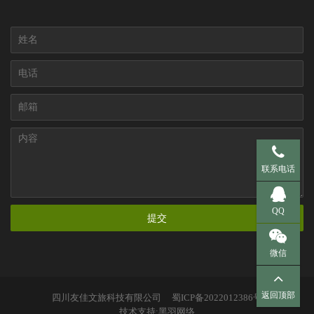
手机 137-95
联系电话
QQ 281536
QQ
提交
微信
返回顶部
四川友佳文旅科技有限公司
蜀ICP备2022012386号
扫一扫，
技术支持:黑羽网络