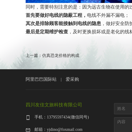
同时，需要特别注意的是：因为远古生物在使用的过
首先要做好电线的隐蔽工程，
电线不外漏不漏电；
其次是排除顾客能接触到电线的隐患
，做好安全防
最后是定期维护检查
，及时更换损坏或是老化的线
上一篇：
仿真恐龙价格的构成
阿里巴巴国际站
爱采购
|
四川友佳文旅科技有限公司
手机：13795597434(微信同号)
邮箱：yjdino@foxmail.com